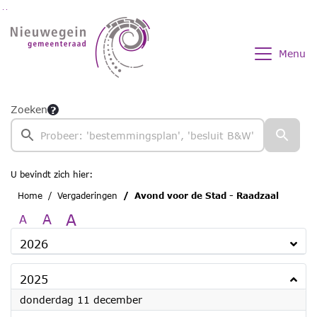
Ga naar de inhoud van deze pagina
Ga naar het zoeken
Ga naar het menu
Menu
Zoeken
U bevindt zich hier:
Home
Vergaderingen
Avond voor de Stad - Raadzaal
A
A
A
2026
2025
2025
donderdag 11 december