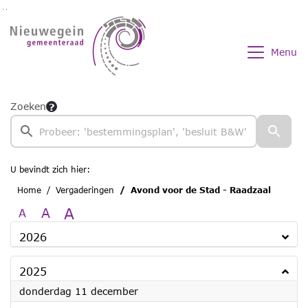
Ga naar de inhoud van deze pagina
Ga naar het zoeken
Ga naar het menu
Menu
Zoeken
U bevindt zich hier:
Home
Vergaderingen
Avond voor de Stad - Raadzaal
A
A
A
2026
2025
2025
donderdag 11 december