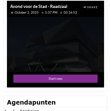
Agendapunten
1
Rondvraag