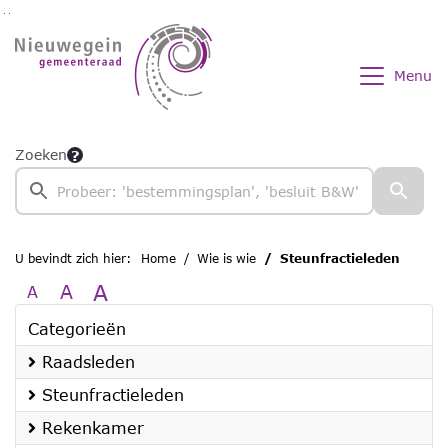
Ga naar de inhoud van deze pagina
Ga naar het zoeken
Ga naar het menu
Menu
Zoeken
U bevindt zich hier:
Home
Wie is wie
Steunfractieleden
A
A
A
Categorieën
Raadsleden
Steunfractieleden
Rekenkamer