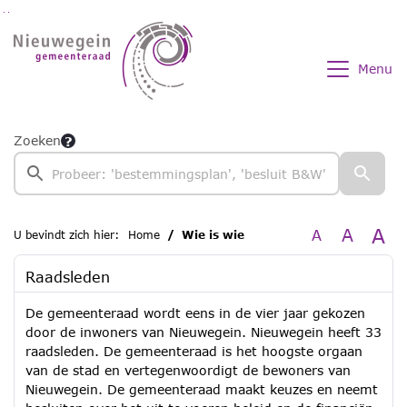
Ga naar de inhoud van deze pagina
Ga naar het zoeken
Ga naar het menu
Menu
Zoeken
A
A
A
U bevindt zich hier:
Home
Wie is wie
Raadsleden
De gemeenteraad wordt eens in de vier jaar gekozen
door de inwoners van Nieuwegein. Nieuwegein heeft 33
raadsleden. De gemeenteraad is het hoogste orgaan
van de stad en vertegenwoordigt de bewoners van
Nieuwegein. De gemeenteraad maakt keuzes en neemt