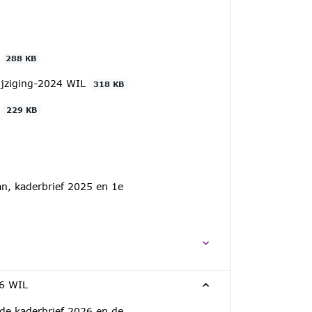
L
288 KB
ijziging-2024 WIL
318 KB
L
229 KB
n, kaderbrief 2025 en 1e
26 WIL
 de kaderbrief 2026 en de