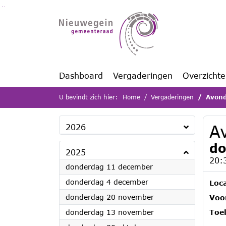
Ga naar de inhoud van deze pagina
Ga naar het zoeken
Ga naar het menu
Dashboard
Vergaderingen
Overzicht
U bevindt zich hier:
Home
Vergaderingen
Avond
A
2026
do
2025
20:
2025
donderdag 11 december
2025
donderdag 4 december
Loca
2025
donderdag 20 november
Voor
2025
donderdag 13 november
Toel