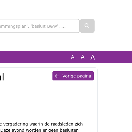
A
A
A
l
Vorige pagina
e vergadering waarin de raadsleden zich
 Deze avond worden er geen besluiten