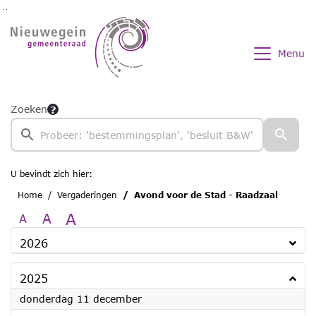
Ga naar de inhoud van deze pagina
Ga naar het zoeken
Ga naar het menu
Menu
Zoeken
U bevindt zich hier:
Home
Vergaderingen
Avond voor de Stad - Raadzaal
A
A
A
2026
2025
2025
donderdag 11 december