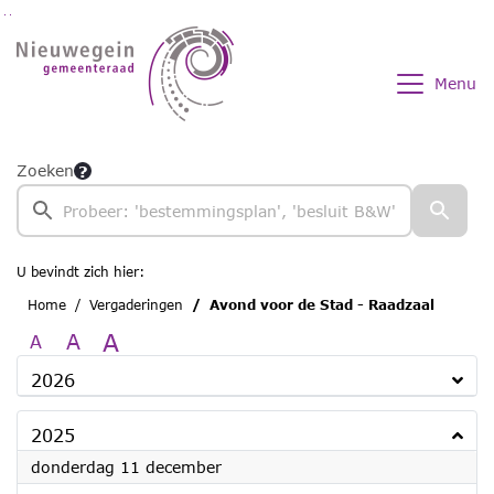
Ga naar de inhoud van deze pagina
Ga naar het zoeken
Ga naar het menu
Menu
Zoeken
U bevindt zich hier:
Home
Vergaderingen
Avond voor de Stad - Raadzaal
A
A
A
2026
2025
2025
donderdag 11 december