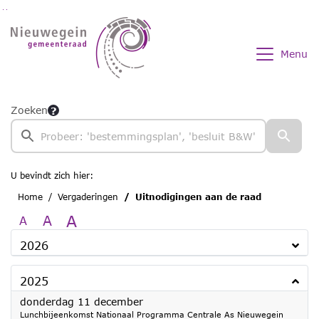
Ga naar de inhoud van deze pagina
Ga naar het zoeken
Ga naar het menu
Menu
Zoeken
U bevindt zich hier:
Home
Vergaderingen
Uitnodigingen aan de raad
A
A
A
2026
2025
2025
donderdag 11 december
Lunchbijeenkomst Nationaal Programma Centrale As Nieuwegein