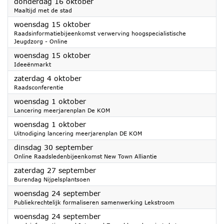
2025
donderdag 16 oktober
Maaltijd met de stad
2025
woensdag 15 oktober
Raadsinformatiebijeenkomst verwerving hoogspecialistische
Jeugdzorg - Online
2025
woensdag 15 oktober
Ideeënmarkt
2025
zaterdag 4 oktober
Raadsconferentie
2025
woensdag 1 oktober
Lancering meerjarenplan De KOM
2025
woensdag 1 oktober
Uitnodiging lancering meerjarenplan DE KOM
2025
dinsdag 30 september
Online Raadsledenbijeenkomst New Town Alliantie
2025
zaterdag 27 september
Burendag Nijpelsplantsoen
2025
woensdag 24 september
Publiekrechtelijk formaliseren samenwerking Lekstroom
2025
woensdag 24 september