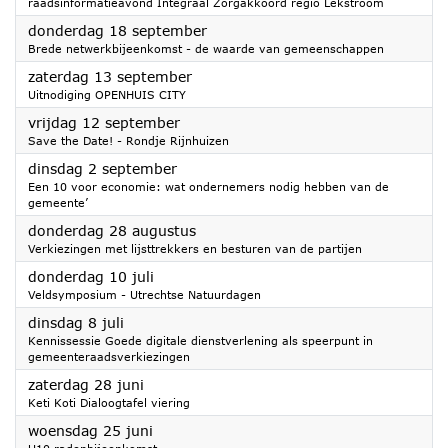
raadsinformatieavond Integraal Zorgakkoord regio Lekstroom
2025
donderdag 18 september
Brede netwerkbijeenkomst - de waarde van gemeenschappen
2025
zaterdag 13 september
Uitnodiging OPENHUIS CITY
2025
vrijdag 12 september
Save the Date! - Rondje Rijnhuizen
2025
dinsdag 2 september
Een 10 voor economie: wat ondernemers nodig hebben van de
gemeente’
2025
donderdag 28 augustus
Verkiezingen met lijsttrekkers en besturen van de partijen
2025
donderdag 10 juli
Veldsymposium - Utrechtse Natuurdagen
2025
dinsdag 8 juli
Kennissessie Goede digitale dienstverlening als speerpunt in
gemeenteraadsverkiezingen
2025
zaterdag 28 juni
Keti Koti Dialoogtafel viering
2025
woensdag 25 juni