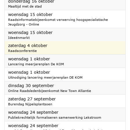
2025
donderdag 16 oktober
Maaltijd met de stad
2025
woensdag 15 oktober
Raadsinformatiebijeenkomst verwerving hoogspecialistische
Jeugdzorg - Online
2025
woensdag 15 oktober
Ideeënmarkt
2025
zaterdag 4 oktober
Raadsconferentie
2025
woensdag 1 oktober
Lancering meerjarenplan De KOM
2025
woensdag 1 oktober
Uitnodiging lancering meerjarenplan DE KOM
2025
dinsdag 30 september
Online Raadsledenbijeenkomst New Town Alliantie
2025
zaterdag 27 september
Burendag Nijpelsplantsoen
2025
woensdag 24 september
Publiekrechtelijk formaliseren samenwerking Lekstroom
2025
woensdag 24 september