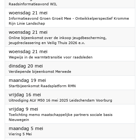
Raadsinformatieavond WIL
2025
woensdag 21 mei
Informatieavond Groen Groeit Mee - Ontwikkelperspectief Kromme
Rijn Linie Landschap
2025
woensdag 21 mei
Online bijeenkomst over de inkoop jeugdbescherming,
jeugdreclassering en Veilig Thuis 2026 e.v.
2025
woensdag 21 mei
Wegwijs in de warmtetransitie voor raadsleden
2025
dinsdag 20 mei
Verdiepende bijeenkomst Merwede
2025
maandag 19 mei
Startbijeenkomst Raadsplatform RMN
2025
vrijdag 16 mei
Uitnodiging ALV M50 16 mei 2025 Leidschendam Voorburg
2025
vrijdag 9 mei
Toelichting memo maatschappelijke partners sociale basis
Nieuwegein
2025
maandag 5 mei
Viering 5 Mei