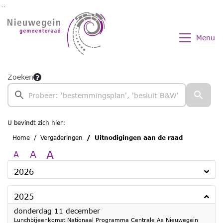
Ga naar de inhoud van deze pagina
Ga naar het zoeken
Ga naar het menu
Menu
Zoeken
U bevindt zich hier:
Home
Vergaderingen
Uitnodigingen aan de raad
A
A
A
2026
2025
2025
donderdag 11 december
Lunchbijeenkomst Nationaal Programma Centrale As Nieuwegein