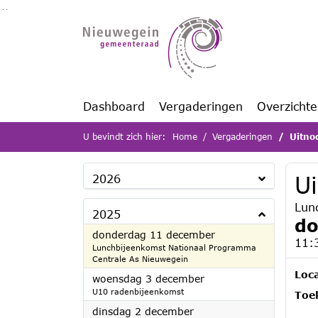
Ga naar de inhoud van deze pagina
Ga naar het zoeken
Ga naar het menu
Dashboard
Vergaderingen
Overzicht
U bevindt zich hier:
Home
Vergaderingen
Uitno
U
2026
Lun
2025
do
2025
donderdag 11 december
11:
Lunchbijeenkomst Nationaal Programma
Centrale As Nieuwegein
Loca
2025
woensdag 3 december
U10 radenbijeenkomst
Toel
2025
dinsdag 2 december