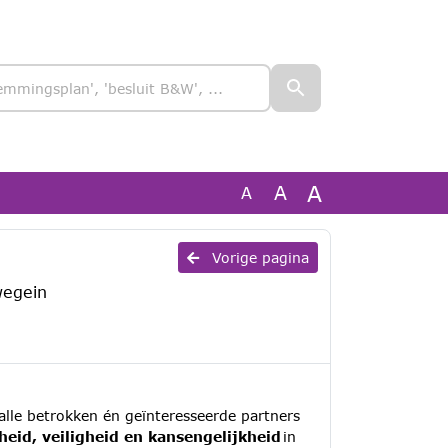
A
A
A
Vorige pagina
wegein
lle betrokken én geïnteresseerde partners
heid, veiligheid en kansengelijkheid
in