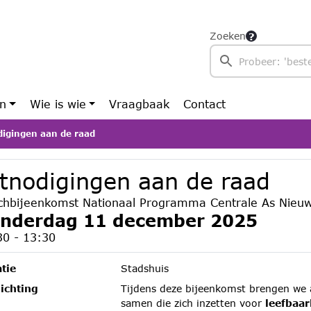
Zoeken
en
Wie is wie
Vraagbaak
Contact
digingen aan de raad
itnodigingen aan de raad
chbijeenkomst Nationaal Programma Centrale As Nieu
nderdag 11 december 2025
30 - 13:30
tie
Stadshuis
ichting
Tijdens deze bijeenkomst brengen we a
samen die zich inzetten voor
leefbaar