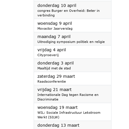
2025
donderdag 10 april
congres Burger en Overheid: Beter in
verbinding
2025
woensdag 9 april
Movactor Jaarverslag
2025
maandag 7 april
Uitnodiging symposium politiek en religie
2025
vrijdag 4 april
Cityproeverij
2025
donderdag 3 april
Maaltijd met de stad
2025
zaterdag 29 maart
Raadsconferentie
2025
vrijdag 21 maart
Internationale Dag tegen Racisme en
Discriminatie
2025
woensdag 19 maart
WIL: Sociale Infrastructuur Lekstroom
Werkt (SILW)
2025
donderdag 13 maart