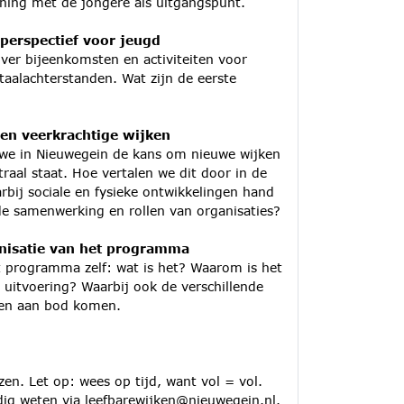
ching met de jongere als uitgangspunt.
perspectief voor jeugd
over bijeenkomsten en activiteiten voor
aalachterstanden. Wat zijn de eerste
en veerkrachtige wijken
n we in Nieuwegein de kans om nieuwe wijken
raal staat. Hoe vertalen we dit door in de
rbij sociale en fysieke ontwikkelingen hand
de samenwerking en rollen van organisaties?
anisatie van het programma
et programma zelf: wat is het? Waarom is het
 uitvoering? Waarbij ook de verschillende
gen aan bod komen.
zen. Let op: wees op tijd, want vol = vol.
jdig weten via
leefbarewijken@nieuwegein.nl.