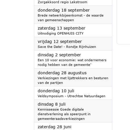
Zorgakkoord regio Lekstroom
2025
donderdag 18 september
Brede netwerkbijeenkomst - de waarde
van gemeenschappen
2025
zaterdag 13 september
Uitnodiging OPENHUIS CITY
2025
vrijdag 12 september
Save the Date! - Rondje Rijnhuizen
2025
dinsdag 2 september
Een 10 voor economie: wat ondernemers
nodig hebben van de gemeente’
2025
donderdag 28 augustus
Verkiezingen met lijsttrekkers en besturen
van de partijen
2025
donderdag 10 juli
Veldsymposium - Utrechtse Natuurdagen
2025
dinsdag 8 juli
Kennissessie Goede digitale
dienstverlening als speerpunt in
gemeenteraadsverkiezingen
2025
zaterdag 28 juni