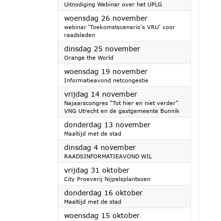
Uitnodiging Webinar over het UPLG
2025
woensdag 26 november
webinar ‘Toekomstscenario’s VRU’ voor
raadsleden
2025
dinsdag 25 november
Orange the World
2025
woensdag 19 november
Informatieavond netcongestie
2025
vrijdag 14 november
Najaarscongres “Tot hier en niet verder”
VNG Utrecht en de gastgemeente Bunnik
2025
donderdag 13 november
Maaltijd met de stad
2025
dinsdag 4 november
RAADSINFORMATIEAVOND WIL
2025
vrijdag 31 oktober
City Proeverij Nijpelsplantsoen
2025
donderdag 16 oktober
Maaltijd met de stad
2025
woensdag 15 oktober