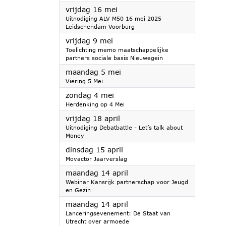
2025
vrijdag 16 mei
Uitnodiging ALV M50 16 mei 2025
Leidschendam Voorburg
2025
vrijdag 9 mei
Toelichting memo maatschappelijke
partners sociale basis Nieuwegein
2025
maandag 5 mei
Viering 5 Mei
2025
zondag 4 mei
Herdenking op 4 Mei
2025
vrijdag 18 april
Uitnodiging Debatbattle - Let’s talk about
Money
2025
dinsdag 15 april
Movactor Jaarverslag
2025
maandag 14 april
Webinar Kansrijk partnerschap voor Jeugd
en Gezin
2025
maandag 14 april
Lanceringsevenement: De Staat van
Utrecht over armoede