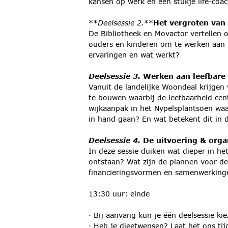
kansen op werk en een stukje life-coa
**
Deelsessie 2.
**
Het vergroten van 
De Bibliotheek en Movactor vertellen 
ouders en kinderen om te werken aan t
ervaringen en wat werkt?
Deelsessie 3.
Werken aan leefbare 
Vanuit de landelijke Woondeal krijge
te bouwen waarbij de leefbaarheid cent
wijkaanpak in het Nypelsplantsoen waa
in hand gaan? En wat betekent dit in 
Deelsessie 4.
De uitvoering & org
In deze sessie duiken wat dieper in h
ontstaan? Wat zijn de plannen voor de
financieringsvormen en samenwerkin
13:30 uur: einde
· Bij aanvang kun je één deelsessie kie
· Heb je dieetwensen? Laat het ons ti