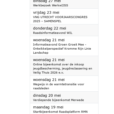
2025
dinsdag 27 mei
Werkbezoek WerkwIJSS
2025
vrijdag 23 mei
VNG UTRECHT VOORJAARSCONGRES
2025 – SAMENSPEL
2025
donderdag 22 mei
Raadsinformatieavond WIL
2025
woensdag 21 mei
Informatieavond Groen Groeit Mee -
Ontwikkelperspectief Kromme Rijn Linie
Landschap
2025
woensdag 21 mei
Online bijeenkomst over de inkoop
jeugdbescherming, jeugdreclassering en
Veilig Thuis 2026 e.v.
2025
woensdag 21 mei
Wegwijs in de warmtetransitie voor
raadsleden
2025
dinsdag 20 mei
Verdiepende bijeenkomst Merwede
2025
maandag 19 mei
Startbijeenkomst Raadsplatform RMN