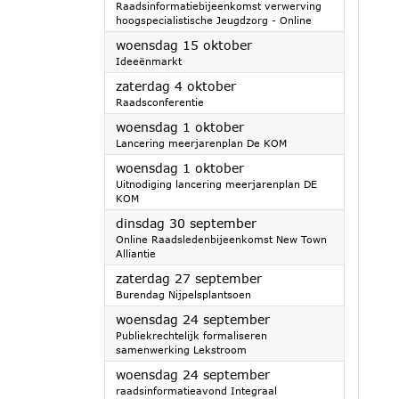
Raadsinformatiebijeenkomst verwerving
hoogspecialistische Jeugdzorg - Online
2025
woensdag 15 oktober
Ideeënmarkt
2025
zaterdag 4 oktober
Raadsconferentie
2025
woensdag 1 oktober
Lancering meerjarenplan De KOM
2025
woensdag 1 oktober
Uitnodiging lancering meerjarenplan DE
KOM
2025
dinsdag 30 september
Online Raadsledenbijeenkomst New Town
Alliantie
2025
zaterdag 27 september
Burendag Nijpelsplantsoen
2025
woensdag 24 september
Publiekrechtelijk formaliseren
samenwerking Lekstroom
2025
woensdag 24 september
raadsinformatieavond Integraal