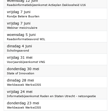
2024
woensdag 12 juni
Raadsinformatiebijeenkomst Actieplan Dakloosheid U16
2024
vrijdag 7 juni
Rondje Betere Buurten
2024
vrijdag 7 juni
Webinar meicirculaire
2024
woensdag 5 juni
Raadsinformatieavond WIL
2024
dinsdag 4 juni
Scholingsavond
2024
vrijdag 31 mei
Voorjaarsbijeenkomst VNG
2024
donderdag 30 mei
State of Innovation
2024
dinsdag 28 mei
Werkbezoek WerkwIJSS
2024
vrijdag 24 mei
Informatiebijeenkomst Raden en Staten Utrecht - netcongestie
2024
donderdag 23 mei
Werkbezoek WerkwIJSS