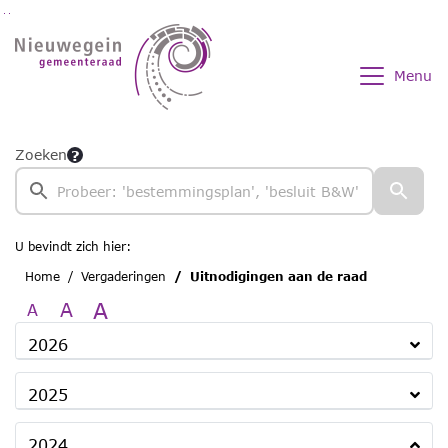
Ga naar de inhoud van deze pagina
Ga naar het zoeken
Ga naar het menu
Menu
Zoeken
U bevindt zich hier:
Home
Vergaderingen
Uitnodigingen aan de raad
A
A
A
2026
2025
2024