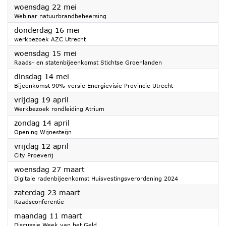
2024
woensdag 22 mei
Webinar natuurbrandbeheersing
2024
donderdag 16 mei
werkbezoek AZC Utrecht
2024
woensdag 15 mei
Raads- en statenbijeenkomst Stichtse Groenlanden
2024
dinsdag 14 mei
Bijeenkomst 90%-versie Energievisie Provincie Utrecht
2024
vrijdag 19 april
Werkbezoek rondleiding Atrium
2024
zondag 14 april
Opening Wijnesteijn
2024
vrijdag 12 april
City Proeverij
2024
woensdag 27 maart
Digitale radenbijeenkomst Huisvestingsverordening 2024
2024
zaterdag 23 maart
Raadsconferentie
2024
maandag 11 maart
Discussie Week van het Geld