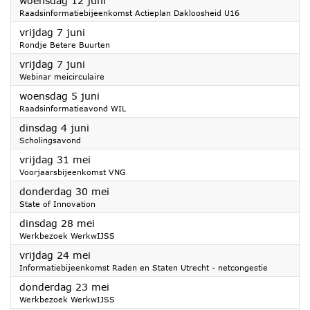
woensdag 12 juni
Raadsinformatiebijeenkomst Actieplan Dakloosheid U16
2024
vrijdag 7 juni
Rondje Betere Buurten
2024
vrijdag 7 juni
Webinar meicirculaire
2024
woensdag 5 juni
Raadsinformatieavond WIL
2024
dinsdag 4 juni
Scholingsavond
2024
vrijdag 31 mei
Voorjaarsbijeenkomst VNG
2024
donderdag 30 mei
State of Innovation
2024
dinsdag 28 mei
Werkbezoek WerkwIJSS
2024
vrijdag 24 mei
Informatiebijeenkomst Raden en Staten Utrecht - netcongestie
2024
donderdag 23 mei
Werkbezoek WerkwIJSS