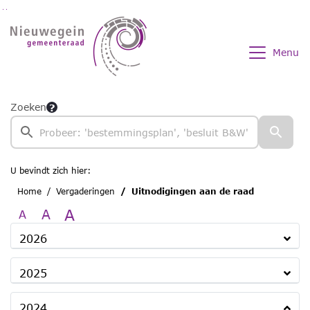
Ga naar de inhoud van deze pagina
Ga naar het zoeken
Ga naar het menu
Menu
Zoeken
U bevindt zich hier:
Home
Vergaderingen
Uitnodigingen aan de raad
A
A
A
2026
2025
2024