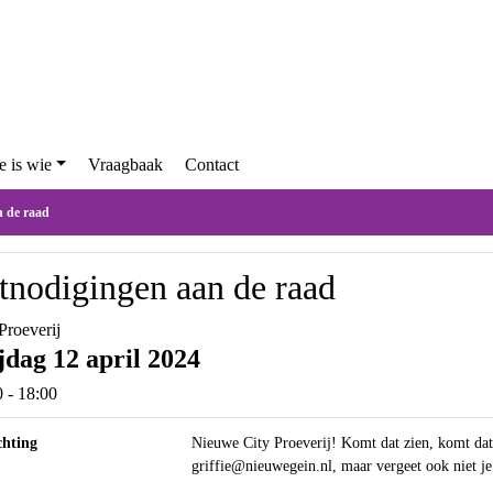
en
Wie is wie
Vraagbaak
Contact
digingen aan de raad
itnodigingen aan de raad
 Proeverij
ijdag 12 april 2024
00 - 18:00
ichting
Nieuwe City Proeverij! Komt dat zien
griffie@nieuwegein.nl, maar vergeet o
city@nieuwegein.nl.