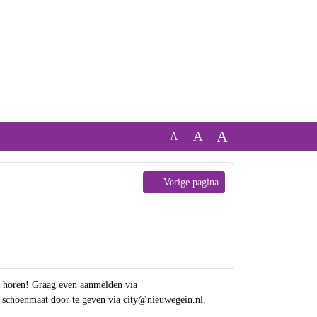
A
A
A
Vorige pagina
, komt dat horen! Graag even aanmelden via
ok niet je schoenmaat door te geven via