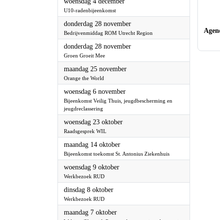
2024
donderdag 28 november
Bedrijvenmiddag ROM Utrecht Region
Age
2024
donderdag 28 november
Groen Groeit Mee
2024
maandag 25 november
Orange the World
2024
woensdag 6 november
Bijeenkomst Veilig Thuis,
jeugdbescherming en jeugdreclassering
2024
woensdag 23 oktober
Raadsgesprek WIL
2024
maandag 14 oktober
Bijeenkomst toekomst St. Antonius
Ziekenhuis
2024
woensdag 9 oktober
Werkbezoek RUD
2024
dinsdag 8 oktober
Werkbezoek RUD
2024
maandag 7 oktober
Webinar 'Kansrijk Partnerschap voor