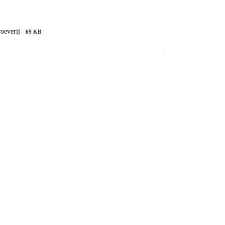
City-proeverij
69 KB