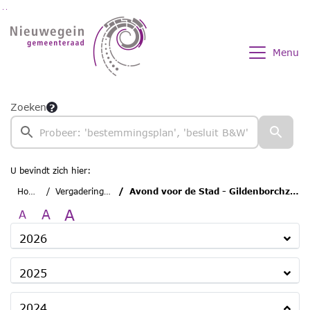
Ga naar de inhoud van deze pagina
Ga naar het zoeken
Ga naar het menu
Menu
Zoeken
U bevindt zich hier:
Home
Vergaderingen
Avond voor de Stad - Gildenborchzaal
A
A
A
2026
2025
2024