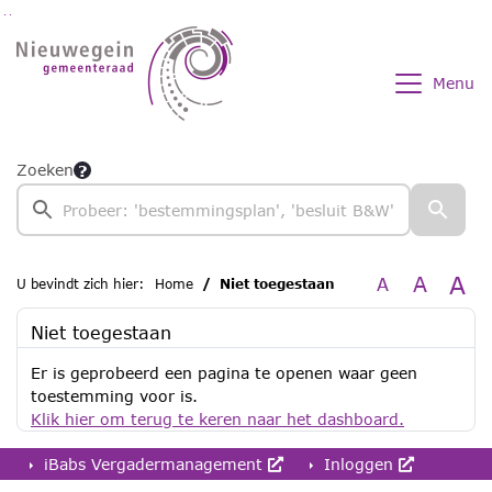
Ga naar de inhoud van deze pagina
Ga naar het zoeken
Ga naar het menu
Menu
Zoeken
A
A
A
U bevindt zich hier:
Home
Niet toegestaan
Niet toegestaan
Er is geprobeerd een pagina te openen waar geen
toestemming voor is.
Klik hier om terug te keren naar het dashboard.
iBabs Vergadermanagement
Inloggen