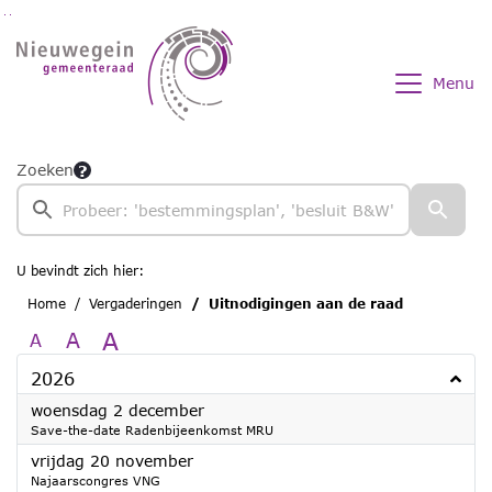
Ga naar de inhoud van deze pagina
Ga naar het zoeken
Ga naar het menu
Menu
Zoeken
U bevindt zich hier:
Home
Vergaderingen
Uitnodigingen aan de raad
A
A
A
2026
2026
woensdag 2 december
Save-the-date Radenbijeenkomst MRU
2026
vrijdag 20 november
Najaarscongres VNG