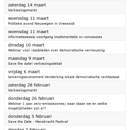
2026
zaterdag 14 maart
Verkiezingsmarkt
2026
woensdag 11 maart
Politieke avond Nieuwegein in Vreeswijk
2026
woensdag 11 maart
informatiesessie voortgang implementatie ov-concessies
2026
dinsdag 10 maart
Webinar voor raadsleden over democratische vernieuwing
2026
maandag 9 maart
Save the date! verkiezingsdebat
2026
vrijdag 6 maart
lanceringsevenement Versterking lokale democratische rechtsstaat
2026
zaterdag 28 februari
Verkiezingsmarkt
2026
donderdag 26 februari
Webinar 1 jaar zero-emissiezones; waar staan we en welke
mogelijkheden zijn er?
2026
donderdag 5 februari
Save the Date - Menskracht Festival
2026
dinsdag 3 februari