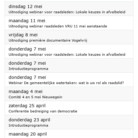
2026
dinsdag 12 mei
Uitnodiging webinar voor raadsleden: Lokale keuzes in afvalbeleid
2026
maandag 11 mei
Uitnodiging webinar raadsleden VRU 11 mei aanstaande
2026
vrijdag 8 mei
Uitnodiging première documentaire Vogelvrij
2026
donderdag 7 mei
Uitnodiging webinar voor raadsleden: Lokale keuzes in afvalbeleid
2026
donderdag 7 mei
Introductieprogramma
2026
donderdag 7 mei
Webinar De gemeentelijke watertaken: wat is uw rol als raadslid?
2026
maandag 4 mei
Comité 4 en 5 mei Nieuwegein
2026
zaterdag 25 april
Conferentie bedreiging van democratie
2026
donderdag 23 april
Introductieprogramma
2026
maandag 20 april