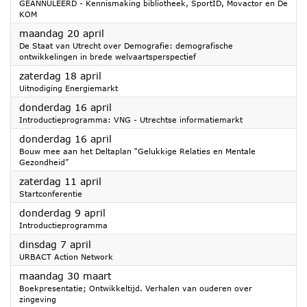
GEANNULEERD - Kennismaking bibliotheek, SportID, Movactor en De
KOM
2026
maandag 20 april
De Staat van Utrecht over Demografie: demografische
ontwikkelingen in brede welvaartsperspectief
2026
zaterdag 18 april
Uitnodiging Energiemarkt
2026
donderdag 16 april
Introductieprogramma: VNG - Utrechtse informatiemarkt
2026
donderdag 16 april
Bouw mee aan het Deltaplan “Gelukkige Relaties en Mentale
Gezondheid”
2026
zaterdag 11 april
Startconferentie
2026
donderdag 9 april
Introductieprogramma
2026
dinsdag 7 april
URBACT Action Network
2026
maandag 30 maart
Boekpresentatie; Ontwikkeltijd. Verhalen van ouderen over
zingeving