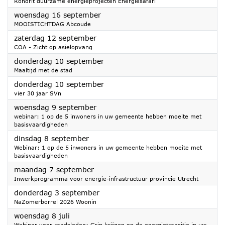
Rondrit duurzame energieprojecten Energiesafari
2026
woensdag 16 september
MOOISTICHTDAG Abcoude
2026
zaterdag 12 september
COA - Zicht op asielopvang
2026
donderdag 10 september
Maaltijd met de stad
2026
donderdag 10 september
vier 30 jaar SVn
2026
woensdag 9 september
webinar: 1 op de 5 inwoners in uw gemeente hebben moeite met
basisvaardigheden
2026
dinsdag 8 september
Webinar: 1 op de 5 inwoners in uw gemeente hebben moeite met
basisvaardigheden
2026
maandag 7 september
Inwerkprogramma voor energie-infrastructuur provincie Utrecht
2026
donderdag 3 september
NaZomerborrel 2026 Woonin
2026
woensdag 8 juli
Webinar voor raadsleden: Grip krijgen op de energietransitie in uw