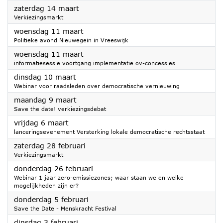
2026
zaterdag 14 maart
Verkiezingsmarkt
2026
woensdag 11 maart
Politieke avond Nieuwegein in Vreeswijk
2026
woensdag 11 maart
informatiesessie voortgang implementatie ov-concessies
2026
dinsdag 10 maart
Webinar voor raadsleden over democratische vernieuwing
2026
maandag 9 maart
Save the date! verkiezingsdebat
2026
vrijdag 6 maart
lanceringsevenement Versterking lokale democratische rechtsstaat
2026
zaterdag 28 februari
Verkiezingsmarkt
2026
donderdag 26 februari
Webinar 1 jaar zero-emissiezones; waar staan we en welke
mogelijkheden zijn er?
2026
donderdag 5 februari
Save the Date - Menskracht Festival
2026
dinsdag 3 februari