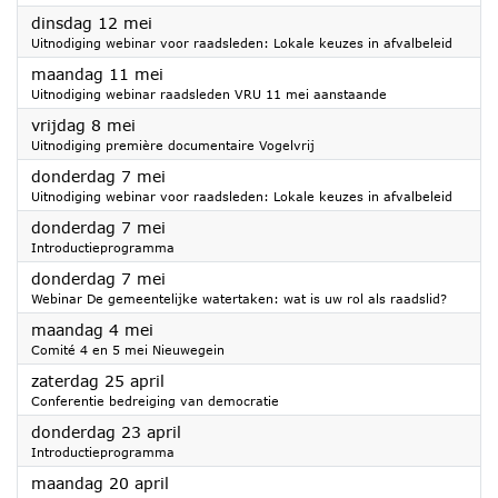
2026
dinsdag 12 mei
Uitnodiging webinar voor raadsleden: Lokale keuzes in afvalbeleid
2026
maandag 11 mei
Uitnodiging webinar raadsleden VRU 11 mei aanstaande
2026
vrijdag 8 mei
Uitnodiging première documentaire Vogelvrij
2026
donderdag 7 mei
Uitnodiging webinar voor raadsleden: Lokale keuzes in afvalbeleid
2026
donderdag 7 mei
Introductieprogramma
2026
donderdag 7 mei
Webinar De gemeentelijke watertaken: wat is uw rol als raadslid?
2026
maandag 4 mei
Comité 4 en 5 mei Nieuwegein
2026
zaterdag 25 april
Conferentie bedreiging van democratie
2026
donderdag 23 april
Introductieprogramma
2026
maandag 20 april