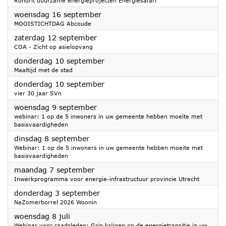
Rondrit duurzame energieprojecten Energiesafari
2026
woensdag 16 september
MOOISTICHTDAG Abcoude
2026
zaterdag 12 september
COA - Zicht op asielopvang
2026
donderdag 10 september
Maaltijd met de stad
2026
donderdag 10 september
vier 30 jaar SVn
2026
woensdag 9 september
webinar: 1 op de 5 inwoners in uw gemeente hebben moeite met
basisvaardigheden
2026
dinsdag 8 september
Webinar: 1 op de 5 inwoners in uw gemeente hebben moeite met
basisvaardigheden
2026
maandag 7 september
Inwerkprogramma voor energie-infrastructuur provincie Utrecht
2026
donderdag 3 september
NaZomerborrel 2026 Woonin
2026
woensdag 8 juli
Webinar voor raadsleden: Grip krijgen op de energietransitie in uw