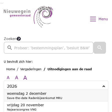
Ga naar de inhoud van deze pagina
Ga naar het zoeken
Ga naar het menu
Menu
Zoeken
U bevindt zich hier:
Home
Vergaderingen
Uitnodigingen aan de raad
A
A
A
2026
2026
woensdag 2 december
Save-the-date Radenbijeenkomst MRU
2026
vrijdag 20 november
Najaarscongres VNG