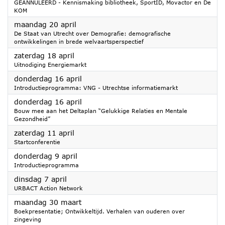
GEANNULEERD - Kennismaking bibliotheek, SportID, Movactor en De
KOM
2026
maandag 20 april
De Staat van Utrecht over Demografie: demografische
ontwikkelingen in brede welvaartsperspectief
2026
zaterdag 18 april
Uitnodiging Energiemarkt
2026
donderdag 16 april
Introductieprogramma: VNG - Utrechtse informatiemarkt
2026
donderdag 16 april
Bouw mee aan het Deltaplan “Gelukkige Relaties en Mentale
Gezondheid”
2026
zaterdag 11 april
Startconferentie
2026
donderdag 9 april
Introductieprogramma
2026
dinsdag 7 april
URBACT Action Network
2026
maandag 30 maart
Boekpresentatie; Ontwikkeltijd. Verhalen van ouderen over
zingeving