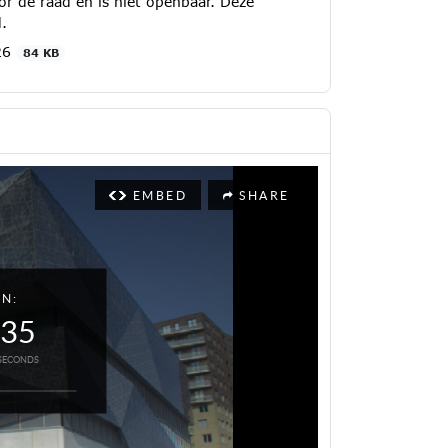
r de raad en is niet openbaar. Deze
.
26
84 KB