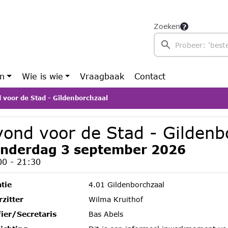
Zoeken
en
Wie is wie
Vraagbaak
Contact
 voor de Stad - Gildenborchzaal
vond voor de Stad - Gildenb
nderdag 3 september 2026
00 - 21:30
tie
4.01 Gildenborchzaal
zitter
Wilma Kruithof
fier/Secretaris
Bas Abels