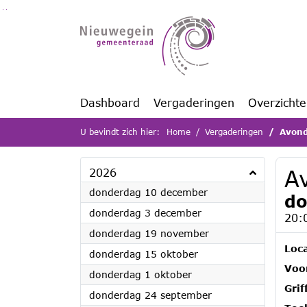
Ga naar de inhoud van deze pagina
Ga naar het zoeken
Ga naar het menu
Dashboard
Vergaderingen
Overzicht
U bevindt zich hier:
Home
Vergaderingen
Avond
A
2026
2026
donderdag 10 december
do
2026
donderdag 3 december
20:
2026
donderdag 19 november
Loca
2026
donderdag 15 oktober
Voor
2026
donderdag 1 oktober
Grif
2026
donderdag 24 september