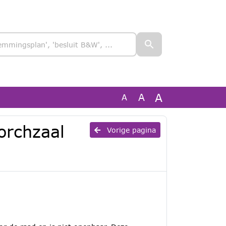
A
A
A
orchzaal
Vorige pagina