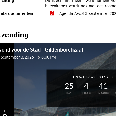
ichting
Dit is een informeel inwerkmoment voo
bijeenkomst wordt ook niet gestreamd
nda documenten
Agenda AvdS 3 september 20
tzending