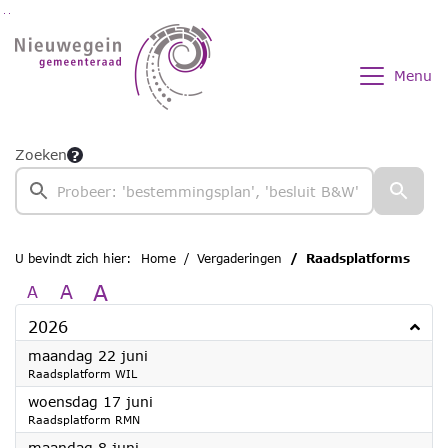
Ga naar de inhoud van deze pagina
Ga naar het zoeken
Ga naar het menu
Menu
Zoeken
U bevindt zich hier:
Home
Vergaderingen
Raadsplatforms
A
A
A
2026
2026
maandag 22 juni
Raadsplatform WIL
2026
woensdag 17 juni
Raadsplatform RMN
2026
maandag 8 juni