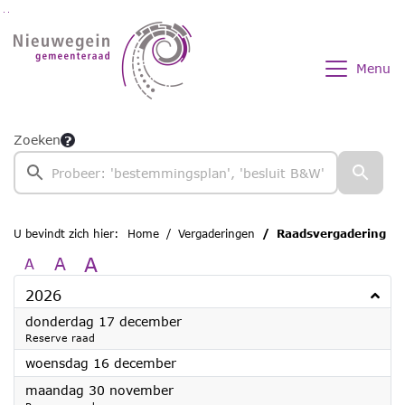
Ga naar de inhoud van deze pagina
Ga naar het zoeken
Ga naar het menu
Menu
Zoeken
U bevindt zich hier:
Home
Vergaderingen
Raadsvergadering
A
A
A
2026
2026
donderdag 17 december
Reserve raad
2026
woensdag 16 december
2026
maandag 30 november