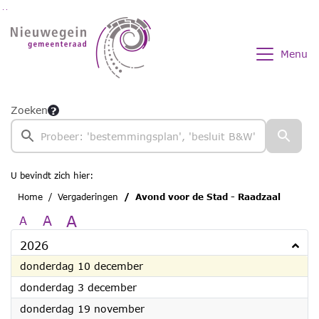
Ga naar de inhoud van deze pagina
Ga naar het zoeken
Ga naar het menu
Menu
Zoeken
U bevindt zich hier:
Home
Vergaderingen
Avond voor de Stad - Raadzaal
A
A
A
2026
2026
donderdag 10 december
2026
donderdag 3 december
2026
donderdag 19 november