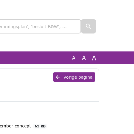
A
A
A
Vorige pagina
cember concept
63 KB