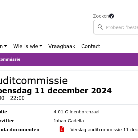
Zoeken
en
Wie is wie
Vraagbaak
Contact
commissie
uditcommissie
ensdag 11 december 2024
00 - 22:00
tie
4.01 Gildenborchzaal
zitter
Johan Gadella
nda documenten
Verslag auditcommissie 11 de