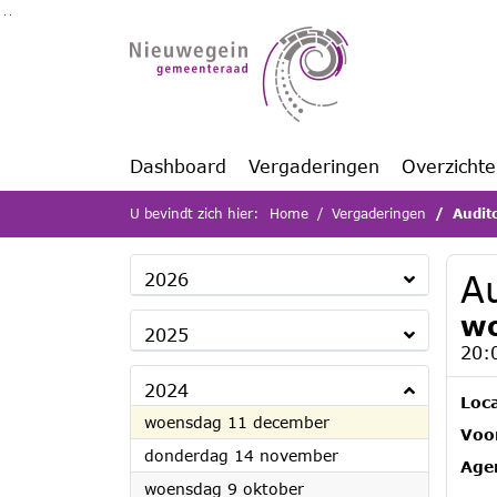
Ga naar de inhoud van deze pagina
Ga naar het zoeken
Ga naar het menu
Dashboard
Vergaderingen
Overzicht
U bevindt zich hier:
Home
Vergaderingen
Audit
A
2026
wo
2025
20:
2024
Loca
2024
woensdag 11 december
Voor
2024
donderdag 14 november
Age
2024
woensdag 9 oktober