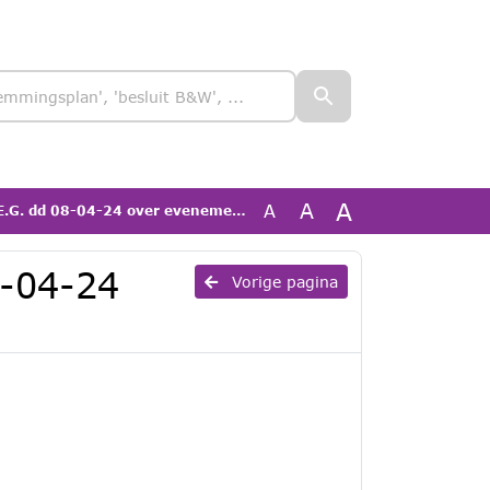
A
A
A
. dd 08-04-24 over evenemententerrein
8-04-24
Vorige pagina