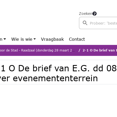
Zoeken
en
Wie is wie
Vraagbaak
Contact
or de Stad - Raadzaal (donderdag 28 maart 2024)
2-1 O De brief van E.G
-1 O De brief van E.G. dd 0
ver evenemententerrein