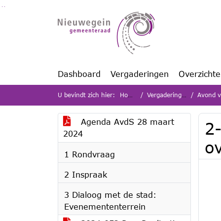
Ga naar de inhoud van deze pagina
Ga naar het zoeken
Ga naar het menu
Dashboard
Vergaderingen
Overzicht
U bevindt zich hier:
Home
Vergaderingen
Avond vo
Agenda AvdS 28 maart
2
2024
o
1 Rondvraag
2 Inspraak
3 Dialoog met de stad:
Evenemententerrein