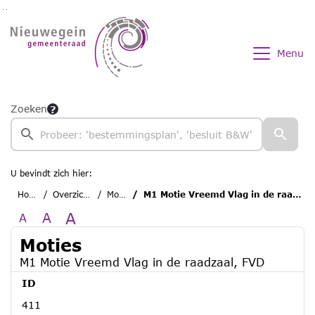
Ga naar de inhoud van deze pagina
Ga naar het zoeken
Ga naar het menu
Menu
Zoeken
U bevindt zich hier:
Home
Overzichten
Moties
M1 Motie Vreemd Vlag in de raadzaal, FVD
A
A
A
Moties
M1 Motie Vreemd Vlag in de raadzaal, FVD
ID
411