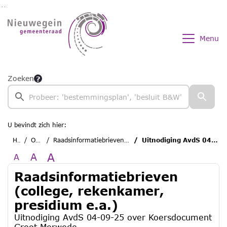
Ga naar de inhoud van deze pagina
Ga naar het zoeken
Ga naar het menu
Menu
Zoeken
U bevindt zich hier:
Home
Overzichten
Raadsinformatiebrieven (college, rekenkamer, presidium e.a.)
Uitnodiging AvdS 04-09-25 over Koersdocument Groot Merwede
A
A
A
Raadsinformatiebrieven
(college, rekenkamer,
presidium e.a.)
Uitnodiging AvdS 04-09-25 over Koersdocument
Groot Merwede