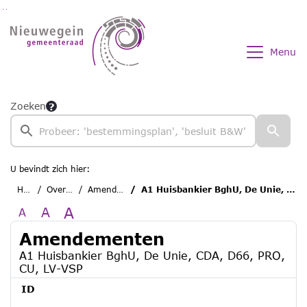
Ga naar de inhoud van deze pagina
Ga naar het zoeken
Ga naar het menu
Menu
Zoeken
U bevindt zich hier:
Home
Overzichten
Amendementen
A1 Huisbankier BghU, De Unie, CDA, D66, PRO, CU, LV-VSP
A
A
A
Amendementen
A1 Huisbankier BghU, De Unie, CDA, D66, PRO,
CU, LV-VSP
ID