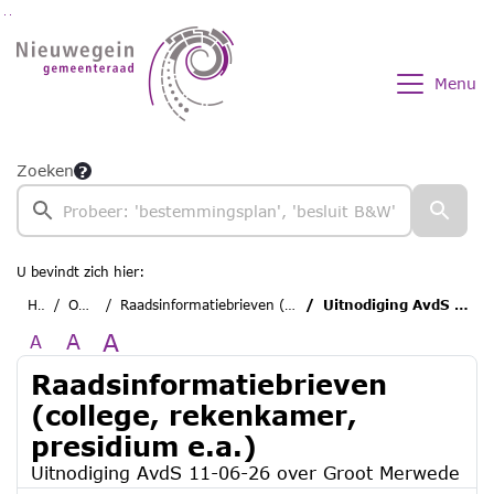
Ga naar de inhoud van deze pagina
Ga naar het zoeken
Ga naar het menu
Menu
Zoeken
U bevindt zich hier:
Home
Overzichten
Raadsinformatiebrieven (college, rekenkamer, presidium e.a.)
Uitnodiging AvdS 11-06-26 over Groot Merwede
A
A
A
Raadsinformatiebrieven
(college, rekenkamer,
presidium e.a.)
Uitnodiging AvdS 11-06-26 over Groot Merwede