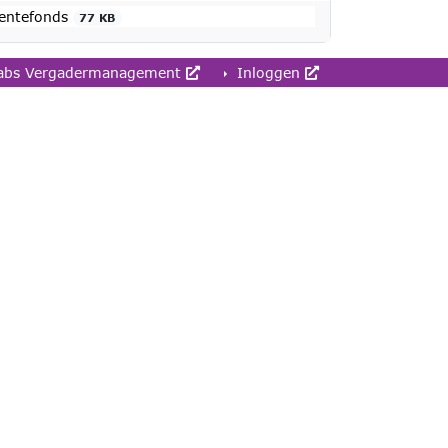
eentefonds
77 KB
abs Vergadermanagement
Inloggen