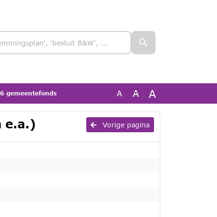
A
A
A
26 gemeentefonds
 e.a.)
Vorige pagina