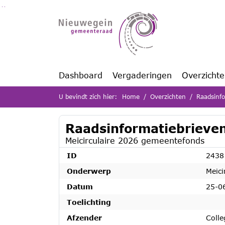
Ga naar de inhoud van deze pagina
Ga naar het zoeken
Ga naar het menu
Dashboard
Vergaderingen
Overzicht
U bevindt zich hier:
Home
Overzichten
Raadsinfo
Raadsinformatiebrieven
Meicirculaire 2026 gemeentefonds
ID
2438
Onderwerp
Meici
Datum
25-0
Toelichting
Afzender
Colle