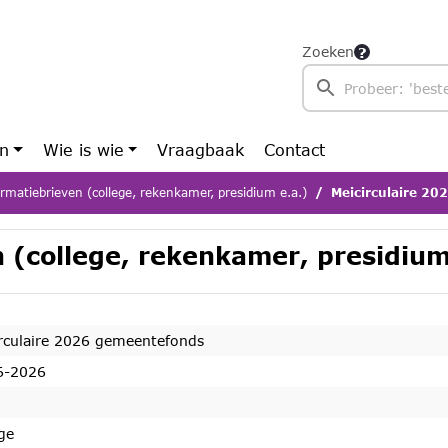
Zoeken
en
Wie is wie
Vraagbaak
Contact
rmatiebrieven (college, rekenkamer, presidium e.a.)
Meicirculaire 20
 (college, rekenkamer, presidium
rculaire 2026 gemeentefonds
6-2026
ge