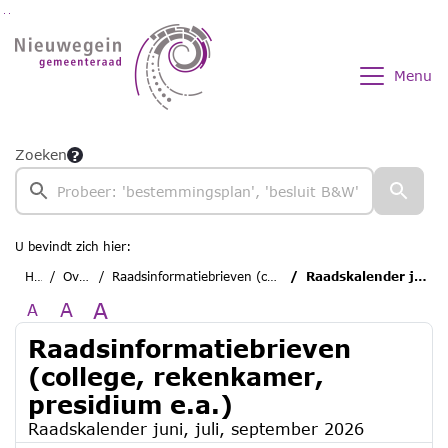
Ga naar de inhoud van deze pagina
Ga naar het zoeken
Ga naar het menu
Menu
Zoeken
U bevindt zich hier:
Home
Overzichten
Raadsinformatiebrieven (college, rekenkamer, presidium e.a.)
Raadskalender juni, juli, september 2026
A
A
A
Raadsinformatiebrieven
(college, rekenkamer,
presidium e.a.)
Raadskalender juni, juli, september 2026