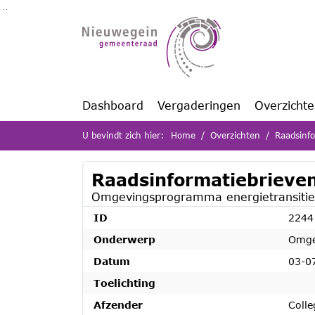
Ga naar de inhoud van deze pagina
Ga naar het zoeken
Ga naar het menu
Dashboard
Vergaderingen
Overzicht
U bevindt zich hier:
Home
Overzichten
Raadsinfo
Raadsinformatiebrieven
Omgevingsprogramma energietransitie
ID
2244
Onderwerp
Omge
Datum
03-0
Toelichting
Afzender
Colle