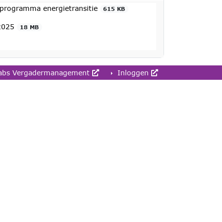
programma energietransitie
615 KB
 2025
18 MB
abs Vergadermanagement
Inloggen