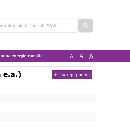
A
A
A
mma energietransitie
 e.a.)
Vorige pagina