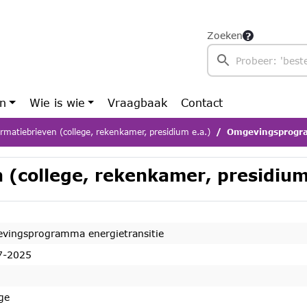
Zoeken
en
Wie is wie
Vraagbaak
Contact
rmatiebrieven (college, rekenkamer, presidium e.a.)
Omgevingsprogra
 (college, rekenkamer, presidium
vingsprogramma energietransitie
7-2025
ge