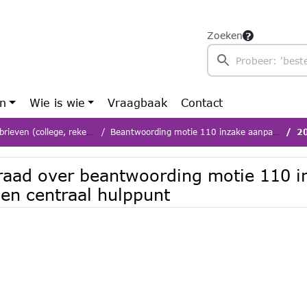
Zoeken
en
Wie is wie
Vraagbaak
Contact
llege, rekenkamer, presidium e.a.)
Beantwoording motie 110 inzake aanpak huiselijk geweld, femicide en centraal hulppunt
2026-177
 raad over beantwoording motie 110 
 en centraal hulppunt