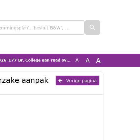
A
A
A
 Br. College aan raad over beantwoording motie 110 inzake aanpak huiselijk geweld, femicide en centraal hulppunt
inzake aanpak
Vorige pagina