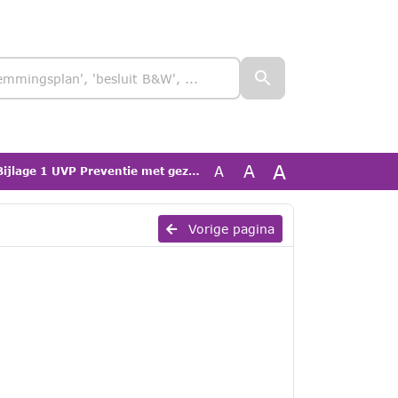
A
A
A
ge 1 UVP Preventie met gezag 24-26 def
Vorige pagina