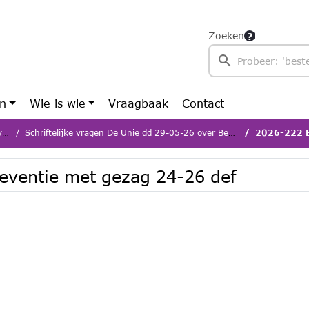
Zoeken
en
Wie is wie
Vraagbaak
Contact
n
Schriftelijke vragen De Unie dd 29-05-26 over Besteding en effectiviteit van middelen Preventie met Gezag
2026-222 Bijla
eventie met gezag 24-26 def