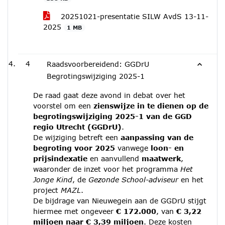
20251021-presentatie SILW AvdS 13-11-
2025
1 MB
4
Raadsvoorbereidend: GGDrU
Begrotingswijziging 2025-1
De raad gaat deze avond in debat over het
voorstel om een
zienswijze in te dienen op de
begrotingswijziging 2025-1 van de GGD
regio Utrecht (GGDrU)
.
De wijziging betreft een
aanpassing van de
begroting voor 2025
vanwege
loon- en
prijsindexatie
en aanvullend
maatwerk
,
waaronder de inzet voor het programma
Het
Jonge Kind
, de
Gezonde School-adviseur
en het
project
MAZL
.
De bijdrage van Nieuwegein aan de GGDrU stijgt
hiermee met ongeveer
€ 172.000
, van
€ 3,22
miljoen naar € 3,39 miljoen
. Deze kosten