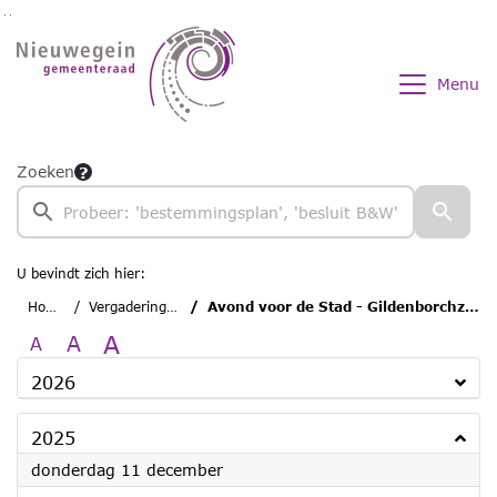
Ga naar de inhoud van deze pagina
Ga naar het zoeken
Ga naar het menu
Menu
Zoeken
U bevindt zich hier:
Home
Vergaderingen
Avond voor de Stad - Gildenborchzaal
A
A
A
2026
2025
2025
donderdag 11 december