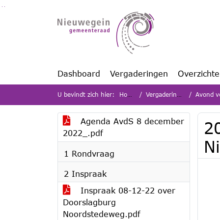
Ga naar de inhoud van deze pagina
Ga naar het zoeken
Ga naar het menu
Dashboard
Vergaderingen
Overzicht
U bevindt zich hier:
Home
Vergaderingen
Avond vo
Agenda AvdS 8 december
2
2022_.pdf
N
1 Rondvraag
2 Inspraak
Inspraak 08-12-22 over
Doorslagburg
Noordstedeweg.pdf