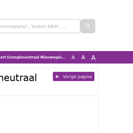
A
A
A
Energieneutraal Nieuwegein 2040.pdf
neutraal
Vorige pagina