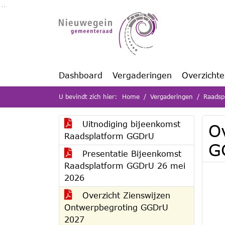
Ga naar de inhoud van deze pagina
Ga naar het zoeken
Ga naar het menu
Dashboard
Vergaderingen
Overzicht
U bevindt zich hier:
Home
Vergaderingen
Raadsp
Uitnodiging bijeenkomst
O
Raadsplatform GGDrU
G
Presentatie Bijeenkomst
Raadsplatform GGDrU 26 mei
2026
Overzicht Zienswijzen
Ontwerpbegroting GGDrU
2027