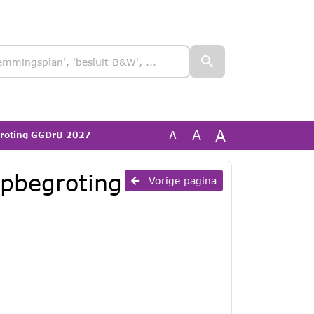
A
A
A
groting GGDrU 2027
rpbegroting
Vorige pagina