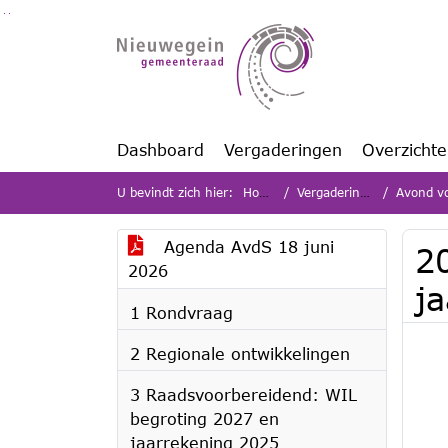
Ga naar de inhoud van deze pagina
Ga naar het zoeken
Ga naar het menu
Dashboard
Vergaderingen
Overzicht
U bevindt zich hier:
Home
Vergaderingen
Avond voo
Agenda AvdS 18 juni
2
2026
j
1 Rondvraag
2 Regionale ontwikkelingen
3 Raadsvoorbereidend: WIL
begroting 2027 en
jaarrekening 2025