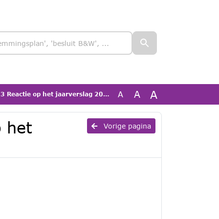
A
A
A
Reactie op het jaarverslag 2025 WIL
 het
Vorige pagina