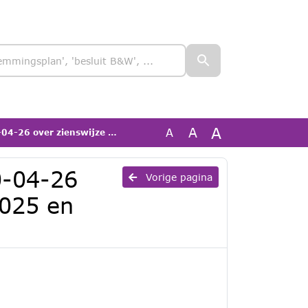
A
A
A
rstukken 2025 en Ontwerpbegroting BghU 2027
0-04-26
Vorige pagina
2025 en