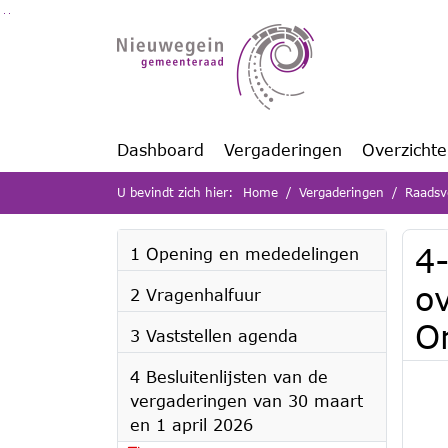
Ga naar de inhoud van deze pagina
Ga naar het zoeken
Ga naar het menu
Dashboard
Vergaderingen
Overzicht
U bevindt zich hier:
Home
Vergaderingen
Raadsv
4
1 Opening en mededelingen
o
2 Vragenhalfuur
O
3 Vaststellen agenda
4 Besluitenlijsten van de
vergaderingen van 30 maart
en 1 april 2026