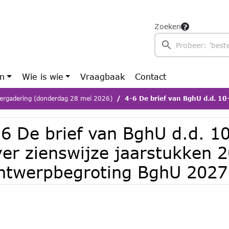
Zoeken
en
Wie is wie
Vraagbaak
Contact
ergadering (donderdag 28 mei 2026)
4-6 De brief van BghU d.d. 10-04-26 over zienswijze jaa
-6 De brief van BghU d.d. 1
ver zienswijze jaarstukken 
ntwerpbegroting BghU 2027