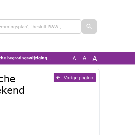
A
A
A
otingswijziging 2026 getekend
che
Vorige pagina
ekend