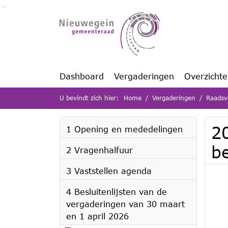
Ga naar de inhoud van deze pagina
Ga naar het zoeken
Ga naar het menu
Dashboard
Vergaderingen
Overzicht
U bevindt zich hier:
Home
Vergaderingen
Raadsv
2
1 Opening en mededelingen
b
2 Vragenhalfuur
3 Vaststellen agenda
4 Besluitenlijsten van de
vergaderingen van 30 maart
en 1 april 2026