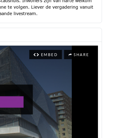
Stadshuis. Inwoners zijn van harte welkom
une te volgen. Liever de vergadering vanuit
aande livestream.