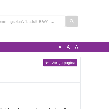
A
A
A
Vorige pagina