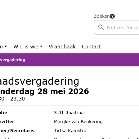
Zoeken
en
Wie is wie
Vraagbaak
Contact
vergadering
aadsvergadering
nderdag 28 mei 2026
30 - 23:30
tie
3.01 Raadzaal
zitter
Marijke van Beukering
fier/Secretaris
Tirtsa Kamstra