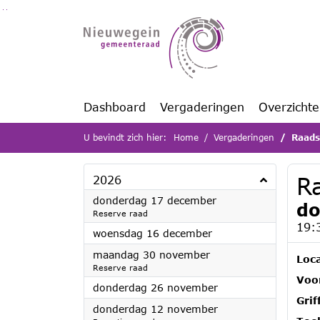
Ga naar de inhoud van deze pagina
Ga naar het zoeken
Ga naar het menu
Dashboard
Vergaderingen
Overzicht
U bevindt zich hier:
Home
Vergaderingen
Raads
R
2026
2026
donderdag 17 december
do
Reserve raad
19:
2026
woensdag 16 december
2026
maandag 30 november
Loca
Reserve raad
Voor
2026
donderdag 26 november
Grif
2026
donderdag 12 november