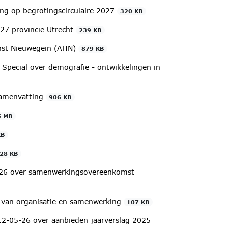
ing op begrotingscirculaire 2027
320 KB
027 provincie Utrecht
239 KB
nst Nieuwegein (AHN)
879 KB
pecial over demografie - ontwikkelingen in
samenvatting
906 KB
5 MB
KB
28 KB
5-26 over samenwerkingsovereenkomst
 van organisatie en samenwerking
107 KB
2-05-26 over aanbieden jaarverslag 2025