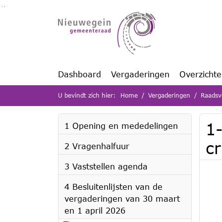
Ga naar de inhoud van deze pagina
Ga naar het zoeken
Ga naar het menu
Dashboard
Vergaderingen
Overzicht
U bevindt zich hier:
Home
Vergaderingen
Raadsv
1
1 Opening en mededelingen
c
2 Vragenhalfuur
3 Vaststellen agenda
4 Besluitenlijsten van de
vergaderingen van 30 maart
en 1 april 2026