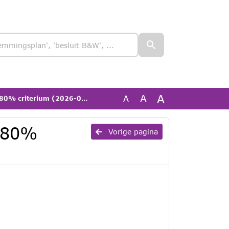
A
A
A
0% criterium (2026-02-04)
o 80%
Vorige pagina