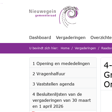
Ga naar de inhoud van deze pagina
Ga naar het zoeken
Ga naar het menu
Dashboard
Vergaderingen
Overzicht
U bevindt zich hier:
Home
Vergaderingen
Raadsv
4-
1 Opening en mededelingen
G
2 Vragenhalfuur
O
3 Vaststellen agenda
4 Besluitenlijsten van de
vergaderingen van 30 maart
en 1 april 2026