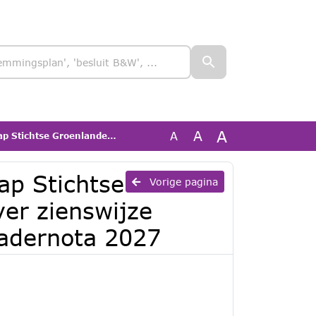
A
A
A
r zienswijze Ontwerp begroting 2027 en Kadernota 2027
ap Stichtse
Vorige pagina
er zienswijze
adernota 2027