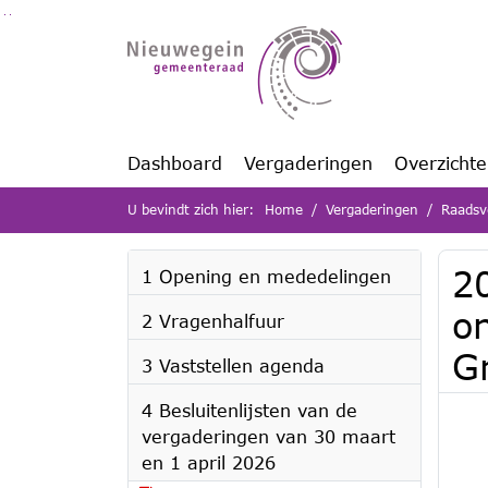
Ga naar de inhoud van deze pagina
Ga naar het zoeken
Ga naar het menu
Dashboard
Vergaderingen
Overzicht
U bevindt zich hier:
Home
Vergaderingen
Raadsv
2
1 Opening en mededelingen
o
2 Vragenhalfuur
G
3 Vaststellen agenda
4 Besluitenlijsten van de
vergaderingen van 30 maart
en 1 april 2026