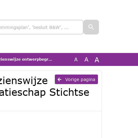
A
A
A
g 2027 Recreatieschap Stichtse Groenlanden
zienswijze
Vorige pagina
tieschap Stichtse