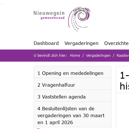
Ga naar de inhoud van deze pagina
Ga naar het zoeken
Ga naar het menu
Dashboard
Vergaderingen
Overzicht
U bevindt zich hier:
Home
Vergaderingen
Raadsv
1
1 Opening en mededelingen
hi
2 Vragenhalfuur
3 Vaststellen agenda
4 Besluitenlijsten van de
vergaderingen van 30 maart
en 1 april 2026