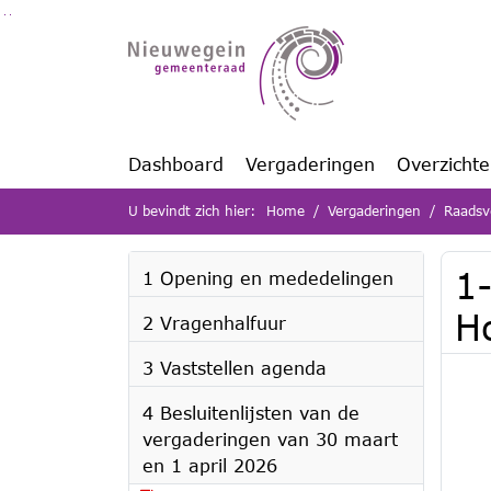
Ga naar de inhoud van deze pagina
Ga naar het zoeken
Ga naar het menu
Dashboard
Vergaderingen
Overzicht
U bevindt zich hier:
Home
Vergaderingen
Raadsv
1-
1 Opening en mededelingen
H
2 Vragenhalfuur
3 Vaststellen agenda
4 Besluitenlijsten van de
vergaderingen van 30 maart
en 1 april 2026