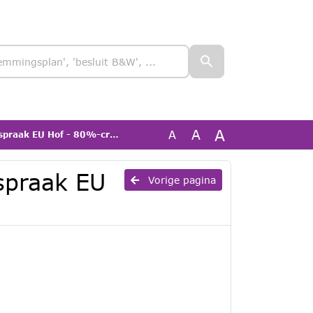
A
A
A
 EU Hof - 80%-criterium - DEF
tspraak EU
Vorige pagina