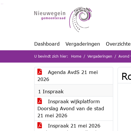
Ga naar de inhoud van deze pagina
Ga naar het zoeken
Ga naar het menu
Dashboard
Vergaderingen
Overzicht
U bevindt zich hier:
Home
Vergaderingen
Avond 
Agenda AvdS 21 mei
R
2026
1 Inspraak
Inspraak wijkplatform
Doorslag Avond van de stad
21 mei 2026
Inspraak 21 mei 2026