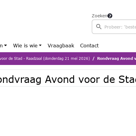
Zoeken
en
Wie is wie
Vraagbaak
Contact
voor de Stad - Raadzaal (donderdag 21 mei 2026)
Rondvraag Avond v
ondvraag Avond voor de Sta