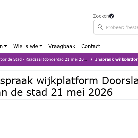
Zoeken
en
Wie is wie
Vraagbaak
Contact
oor de Stad - Raadzaal (donderdag 21 mei 2026)
Inspraak wijkplatform D
nspraak wijkplatform Doorsl
an de stad 21 mei 2026