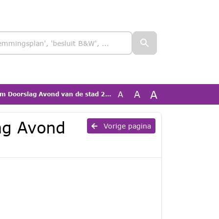
A
A
A
oorslag Avond van de stad 21 mei 2026
ag Avond
Vorige pagina