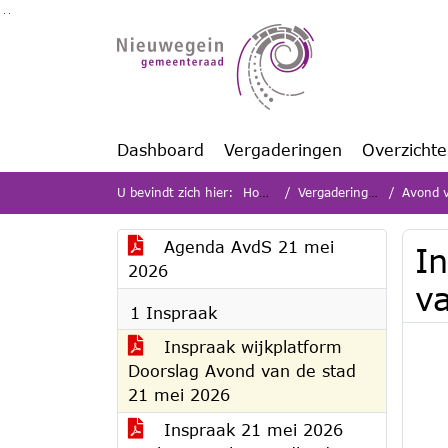
Ga naar de inhoud van deze pagina
Ga naar het zoeken
Ga naar het menu
Dashboard
Vergaderingen
Overzicht
U bevindt zich hier:
Home
Vergaderingen
Avond v
Agenda AvdS 21 mei
I
2026
v
1 Inspraak
Inspraak wijkplatform
Doorslag Avond van de stad
21 mei 2026
Inspraak 21 mei 2026