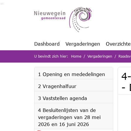
Ga naar de inhoud van deze pagina
Ga naar het zoeken
Ga naar het menu
Dashboard
Vergaderingen
Overzicht
U bevindt zich hier:
Home
Vergaderingen
Raadsv
4
1 Opening en mededelingen
-
2 Vragenhalfuur
3 Vaststellen agenda
4 Besluitenlijsten van de
vergaderingen van 28 mei
2026 en 16 juni 2026