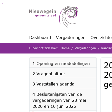
Ga naar de inhoud van deze pagina
Ga naar het zoeken
Ga naar het menu
Dashboard
Vergaderingen
Overzicht
U bevindt zich hier:
Home
Vergaderingen
Raadsv
2
1 Opening en mededelingen
2
2 Vragenhalfuur
g
3 Vaststellen agenda
4 Besluitenlijsten van de
vergaderingen van 28 mei
2026 en 16 juni 2026