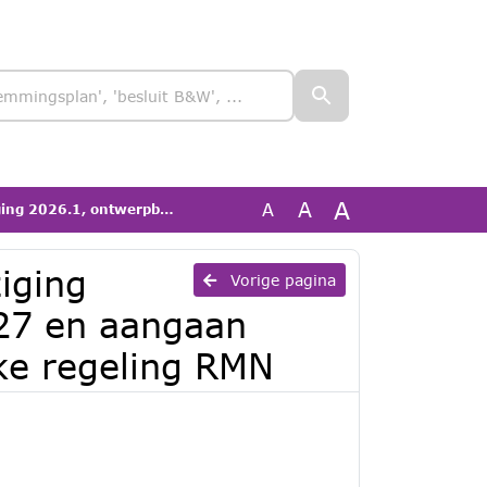
A
A
A
ngaan gewijzigde gemeenschappelijke regeling RMN
iging
Vorige pagina
27 en aangaan
ke regeling RMN