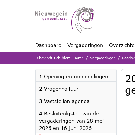
Ga naar de inhoud van deze pagina
Ga naar het zoeken
Ga naar het menu
Dashboard
Vergaderingen
Overzicht
U bevindt zich hier:
Home
Vergaderingen
Raadsv
2
1 Opening en mededelingen
g
2 Vragenhalfuur
3 Vaststellen agenda
4 Besluitenlijsten van de
vergaderingen van 28 mei
2026 en 16 juni 2026