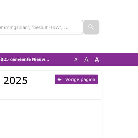
A
A
A
 gemeente Nieuwegein WG
g 2025
Vorige pagina