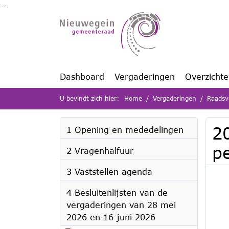
Ga naar de inhoud van deze pagina
Ga naar het zoeken
Ga naar het menu
Dashboard
Vergaderingen
Overzicht
U bevindt zich hier:
Home
Vergaderingen
Raadsv
2
1 Opening en mededelingen
p
2 Vragenhalfuur
3 Vaststellen agenda
4 Besluitenlijsten van de
vergaderingen van 28 mei
2026 en 16 juni 2026