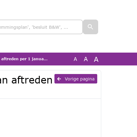
A
A
A
reden per 1 januari 2026
an aftreden
Vorige pagina